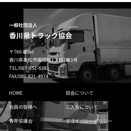
一般社団法人
香川県トラック協会
〒760-0066
香川県高松市福岡町3丁目2番3号
TEL/087-851-6381
FAX/087-821-4974
HOME
協会について
会員の皆様へ
ご入会について
青年協議会
プライバシーポリシー