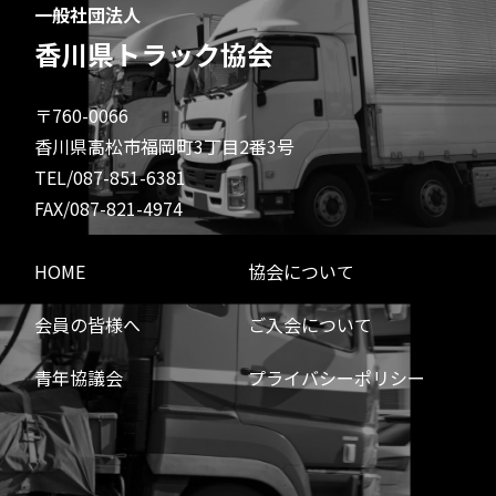
一般社団法人
香川県トラック協会
〒760-0066
香川県高松市福岡町3丁目2番3号
TEL/087-851-6381
FAX/087-821-4974
HOME
協会について
会員の皆様へ
ご入会について
青年協議会
プライバシーポリシー