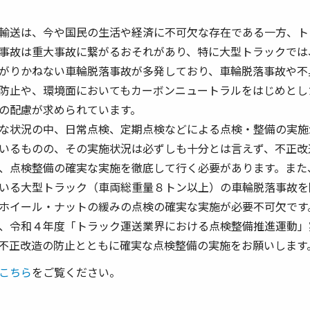
輸送は、今や国民の生活や経済に不可欠な存在である一方、ト
事故は重大事故に繋がるおそれがあり、特に大型トラックでは
がりかねない車輪脱落事故が多発しており、車輪脱落事故や不
防止や、環境面においてもカーボンニュートラルをはじめとし
の配慮が求められています。
な状況の中、日常点検、定期点検などによる点検・整備の実施
いるものの、その実施状況は必ずしも十分とは言えず、不正改
、点検整備の確実な実施を徹底して行く必要があります。また
いる大型トラック（車両総重量８トン以上）の車輪脱落事故を
ホイール・ナットの緩みの点検の確実な実施が必要不可欠です
、令和４年度「トラック運送業界における点検整備推進運動」
不正改造の防止とともに確実な点検整備の実施をお願いします
こちら
をご覧ください。