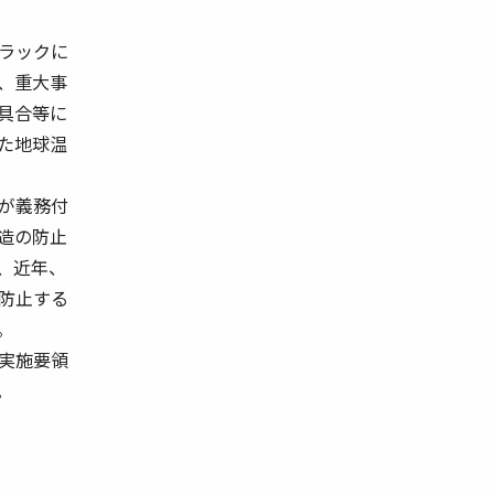
ラックに
、重大事
具合等に
た地球温
が義務付
造の防止
、近年、
防止する
。
実施要領
。