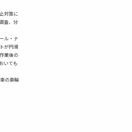
止対策に
調査、分
ール・ナ
トが円滑
作業後の
おいても
型車の車輪