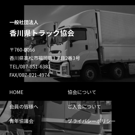
一般社団法人
香川県トラック協会
〒760-0066
香川県高松市福岡町3丁目2番3号
TEL/087-851-6381
FAX/087-821-4974
HOME
協会について
会員の皆様へ
ご入会について
青年協議会
プライバシーポリシー