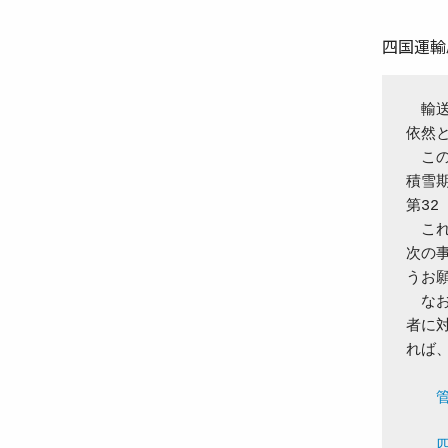
四国運輸
　輸
依然
　こ
積雪期
第32
　こ
次の
うお願
　な
者に
れば