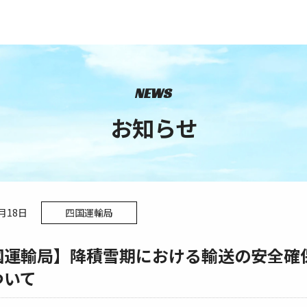
NEWS
お知らせ
2月18日
四国運輸局
国運輸局】降積雪期における輸送の安全確
ついて