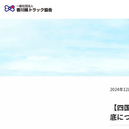
2024年1
【四
底に