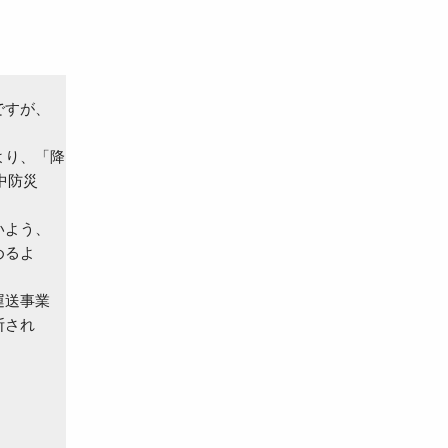
すが、

り、「降

防災

よう、

るよ

送事業

され
