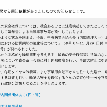
局から周知依頼がありましたのでお知らせします。
送の安全確保については、機会あるごとに注意喚起してきたところで
として毎年雪による自動車事故等が発生しております。

のような状況を踏まえ、今般、中央防災会議会長（内閣総理大臣）よ
における防災態勢の強化等について」（令和６年11 月29 日付 中
 号）が発出されました。

れから本格的な降積雪期を迎える中、輸送の安全確保等に遺漏のない
事項について貴会傘下会員に対し周知徹底を行い、事故の防止に努め
いします。

お、冬用タイヤ未装着等により事業用自動車が立ち往生した場合、運
対する監査を行い、輸送の安全を確保するための措置が不十分を判断
、行政処分対象となることを申し添えます。

管内関係団体あて(四ト連)
四国運輸局受付