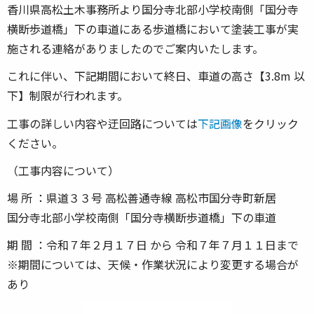
香川県高松土木事務所より国分寺北部小学校南側「国分寺
横断歩道橋」下の車道にある歩道橋において塗装工事が実
施される連絡がありましたのでご案内いたします。
これに伴い、下記期間において終日、車道の高さ【3.8m 以
下】制限が行われます。
工事の詳しい内容や迂回路については
下記画像
をクリック
ください。
（工事内容について）
場 所 ：県道３３号 高松善通寺線 高松市国分寺町新居
国分寺北部小学校南側「国分寺横断歩道橋」下の車道
期 間 ：令和７年２月１７日 から 令和７年７月１１日まで
※期間については、天候・作業状況により変更する場合が
あり