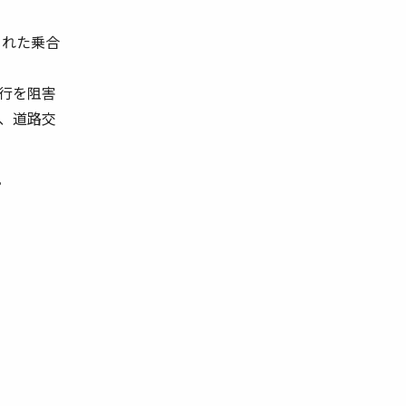
された乗合
行を阻害
、道路交
。