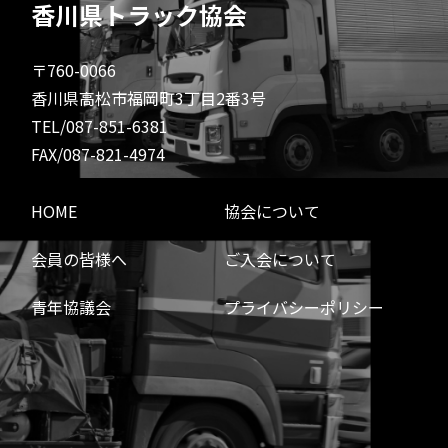
香川県トラック協会
〒760-0066
香川県高松市福岡町3丁目2番3号
TEL/087-851-6381
FAX/087-821-4974
HOME
協会について
会員の皆様へ
ご入会について
青年協議会
プライバシーポリシー