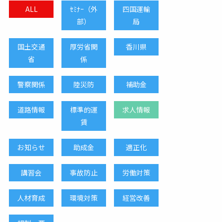
ALL
ｾﾐﾅｰ（外
四国運輸
部）
局
国土交通
厚労省関
香川県
省
係
警察関係
陸災防
補助金
道路情報
標準的運
求人情報
賃
お知らせ
助成金
適正化
講習会
事故防止
労働対策
人材育成
環境対策
経営改善