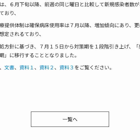
は、６月下旬以降、前週の同じ曜日と比較して新規感染者数が
ており、
療提供体制は確保病床使用率は７月以降、増加傾向にあり、更
想定されるており、
処方針に基づき、７月１５日から対策期を１段階引き上げ、「
期」に移行することとなりました。
、
文書
、
資料１
、
資料２
、
資料３
をご覧ください。
一覧へ